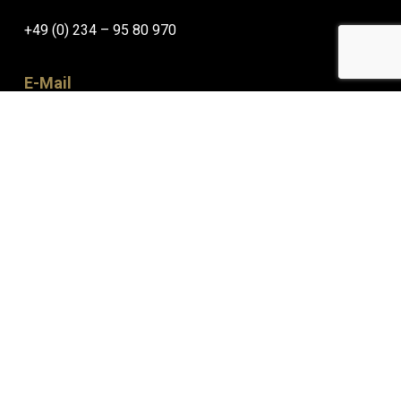
+49 (0) 234 – 95 80 970
E-Mail
info@getriebe.nrw
Adresse
Herner Straße 281-283 ,
44809 Bochum
© 2026 Getriebe NRW.
Datenschutzerklärung
|
Impressum