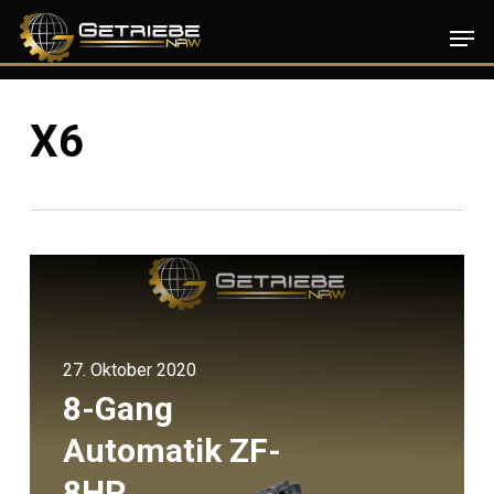
Skip
Men
to
main
content
X6
27. Oktober 2020
8-Gang
Automatik ZF-
8HP