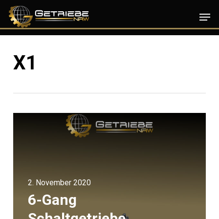
Skip
Men
to
main
content
X1
2. November 2020
6-Gang
Schaltgetriebe