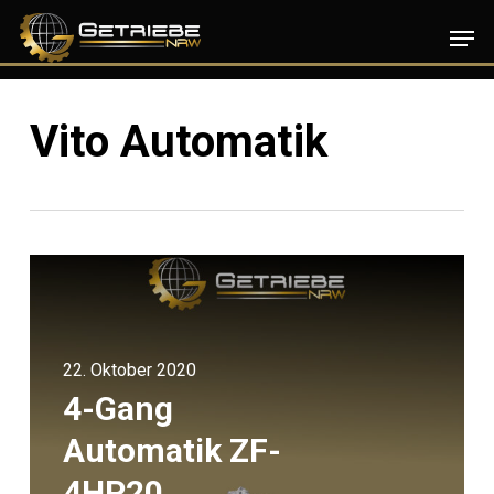
Skip
Men
to
main
content
Vito Automatik
22. Oktober 2020
4-Gang
Automatik ZF-
4HP20