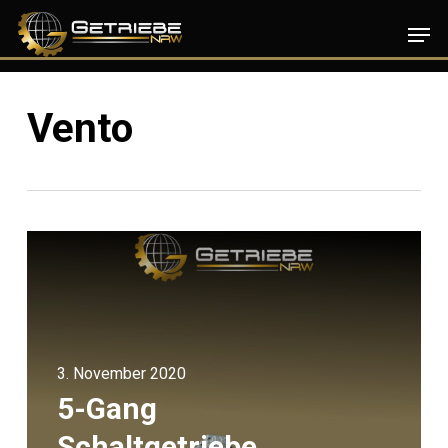
Skip
Men
to
main
content
Vento
3. November 2020
5-Gang
Schaltgetriebe