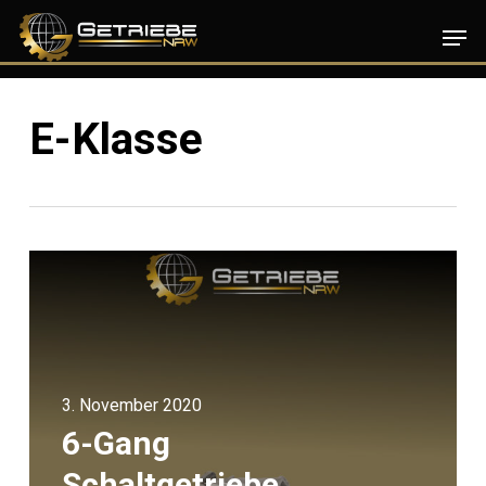
Skip
Men
to
main
content
E-Klasse
3. November 2020
6-Gang
Schaltgetriebe