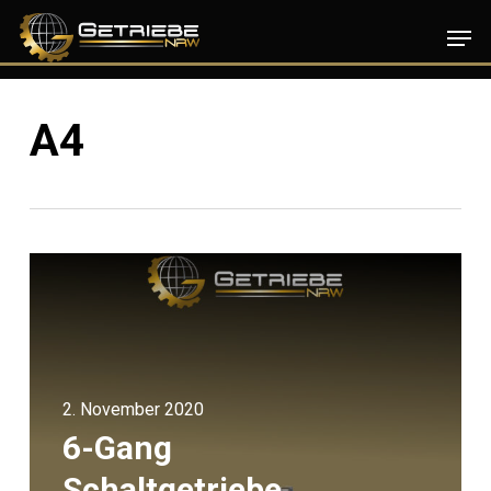
Skip
Men
to
main
content
A4
2. November 2020
6-Gang
Schaltgetriebe